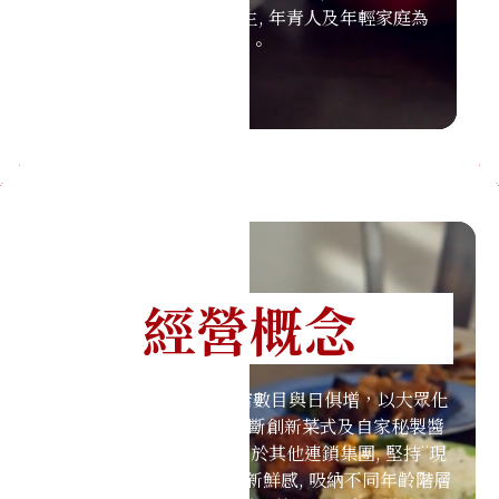
目標。 服務對象以學生, 年青人及年輕家庭為
主。
經營概念
成功獲得各界的支持,分店數目與日俱增，以大眾化
價錢提供高質素美食 ; 不斷創新菜式及自家秘製醬
料, 以獨特烹調方法, 有別於其他連鎖集團, 堅持¨現
炒現造¨, 持續為食客帶來新鮮感, 吸納不同年齡階層