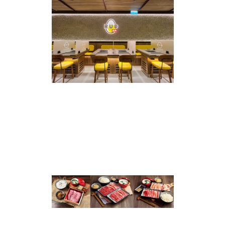
RUD提供的食物款式繁多，亦供應各式套餐，包括鹿兒島
A4黑毛和牛、美國安格斯肉眼扒、牛胸腹、牛小排、牛
舌、豚腩肉及雞髀肉等，食材優質，份量十足；為了提升
燒肉的滋味，特別備有多款秘製醬汁，任客人選擇，令燒
肉的口感更香嫩惹味！