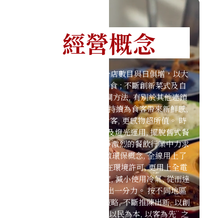
經營概念
成功獲得各界的支持,分店數目與日俱增，以大
眾化價錢提供高質素美食 ; 不斷創新菜式及自
家秘製醬料, 以獨特烹調方法, 有別於其他連鎖
集團, 堅持¨現炒現造¨, 持續為食客帶來新鮮感,
吸納不同年齡階層的食客, 更感物超所值。 時
尚簡約的室內設計佈局及燈光運用, 擺脫舊式餐
廳局促沉悶環境, 在競爭激烈的餐飲行業中力求
突破。 祟尚節約、貫徹環保概念, 全線用上了
節能的LED燈飾, 如外在環境許可, 更用上全電
器化廚房, 減低廚房溫度, 減小使用冷氣, 從而達
到節能的效果, 為環保出一分力。 按不同地區
及客源, 擬定相應營運策略, 不斷推陳出新, 以創
意菜式吸納食客, 做到 ¨以民為本, 以客為先¨ 之