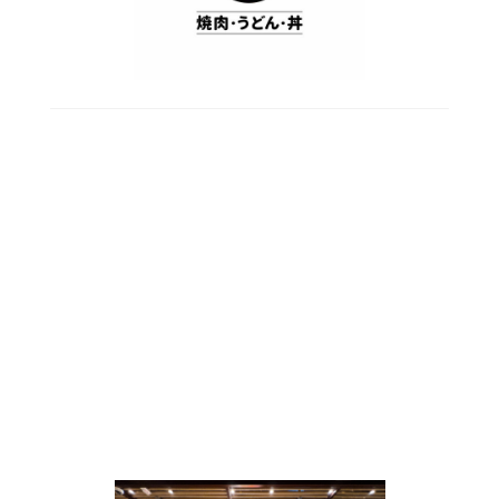
RUD
近年日本掀起一股燒肉熱潮席捲香港，是一眾喜愛燒肉的
朋友一大喜訊！
RUD源自日本一人燒肉體驗，主打日式一人無煙燒肉，店
內特設先進無煙烤爐及抽氣系統，令客人無懼油煙味、解
決昔日歎燒肉時令客人困擾的問題，盡情細嚐燒肉的滋
味！