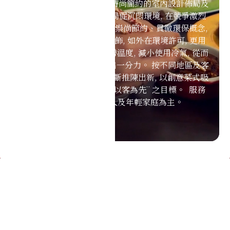
的食客, 更感物超所值。 時尚簡約的室內設計佈局及
燈光運用, 擺脫舊式餐廳局促沉悶環境, 在競爭激烈
的餐飲行業中力求突破。 祟尚節約、貫徹環保概念,
全線用上了節能的LED燈飾, 如外在環境許可, 更用
上全電器化廚房, 減低廚房溫度, 減小使用冷氣, 從而
達到節能的效果, 為環保出一分力。 按不同地區及客
源, 擬定相應營運策略, 不斷推陳出新, 以創意菜式吸
納食客, 做到 ¨以民為本, 以客為先¨ 之目標。 服務
對象以學生, 年青人及年輕家庭為主。
主頁
集團簡介
旗下品牌
最新推薦