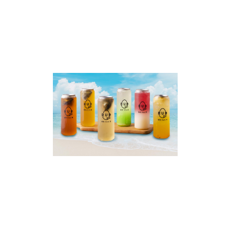
多款特式梳打及冷泡茶，如玫瑰荔枝冷泡茶、白桃烏龍冷
泡茶及青蘋果檸檬梳打等，為香口美味的燒肉帶來解膩的
清新口感。
店內採用照明均勻又明亮、新潮的室內設計風格，牆上一
副富有日本文化的彩色壁畫插圖，加強視覺上焦點所在，
用免簡潔得來不失層次，配上局部的LED亮裝飾，更顯生
動！