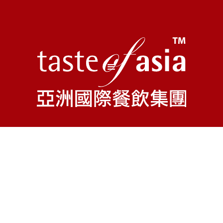
【百份百】七彩
牛柳絲脆麵