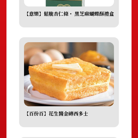
【意樂】鬆脆杏仁條・ 黑芝麻蝴蝶酥禮盒
【百份百】花生醬金磚西多士