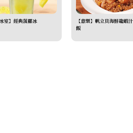
冰室】經典菠蘿冰
【意樂】帆立貝海鮮龍蝦汁
飯
主頁
集團簡介
旗下品牌
最新推薦
新聞及獎項
人力資源
聯繫我們
|
使用條款及細則
隱私政策
Copyright © 2024亞洲國際餐飲集團版權所有