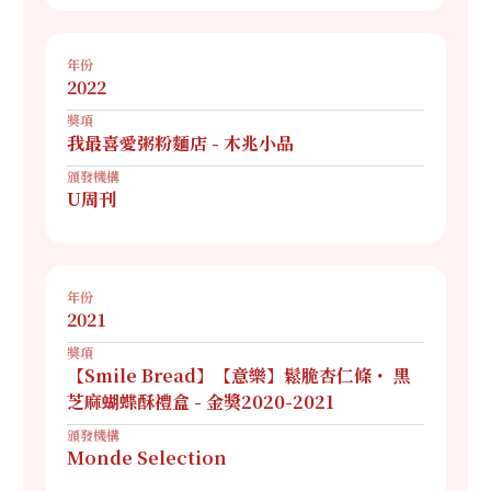
年份
2022
獎項
我最喜愛粥粉麵店 - 木兆小品
頒發機構
U周刊
年份
2021
獎項
【Smile Bread】【意樂】鬆脆杏仁條・ 黑
芝麻蝴蝶酥禮盒 - 金獎2020-2021
頒發機構
Monde Selection