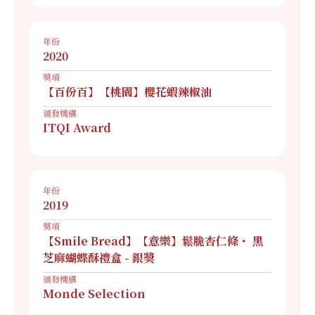
年份
2020
獎項
【百份百】【桃園】櫻花蝦辣椒油
頒發機構
ITQI Award
年份
2019
獎項
【Smile Bread】【意樂】鬆脆杏仁條・ 黑
芝麻蝴蝶酥禮盒 - 銀獎
頒發機構
Monde Selection