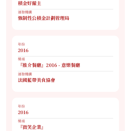
積金好僱主
頒發機構
強制性公積金計劃管理局
年份
2016
獎項
『推介餐廳』2016 - 意樂餐廳
頒發機構
法國藍帶美食協會
年份
2016
獎項
『微笑企業』