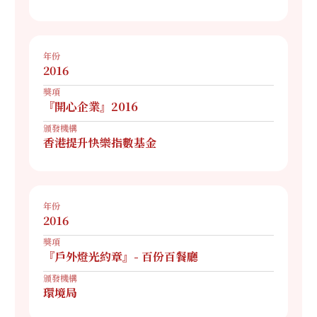
年份
2016
獎項
『開心企業』2016
頒發機構
香港提升快樂指數基金
年份
2016
獎項
『戶外燈光約章』- 百份百餐廳
頒發機構
環境局