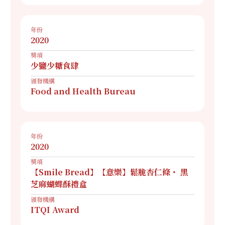
年份
2020
獎項
少鹽少糖食肆
頒發機構
Food and Health Bureau
年份
2020
獎項
【Smile Bread】【意樂】鬆脆杏仁條・ 黑
芝麻蝴蝶酥禮盒
頒發機構
ITQI Award