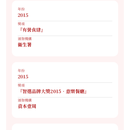
年份
2015
獎項
『有營食肆』
頒發機構
衛生署
年份
2015
獎項
『智選品牌大獎2015‧意樂餐廳』
頒發機構
資本壹周