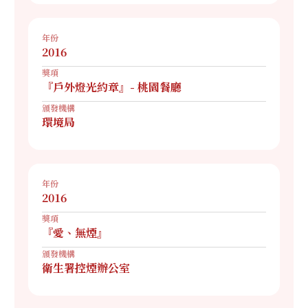
年份
2016
獎項
『戶外燈光約章』- 桃園餐廳
頒發機構
環境局
年份
2016
獎項
『愛、無煙』
頒發機構
衛生署控煙辦公室